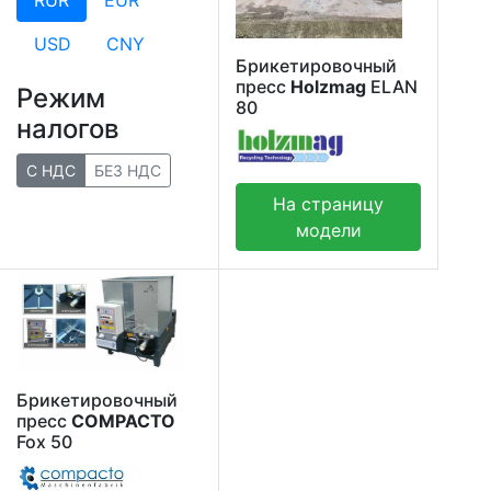
USD
CNY
Брикетировочный
пресс
Holzmag
ELAN
Режим
80
налогов
С НДС
БЕЗ НДС
На страницу
модели
Брикетировочный
пресс
COMPACTO
Fox 50