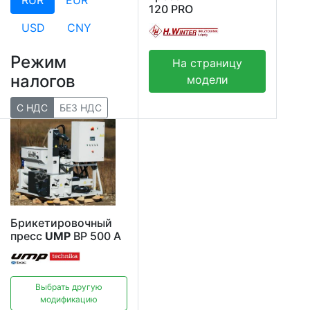
120 PRO
USD
CNY
Режим
На страницу
налогов
модели
С НДС
БЕЗ НДС
Брикетировочный
пресс
UMP
BP 500 A
Выбрать другую
модификацию