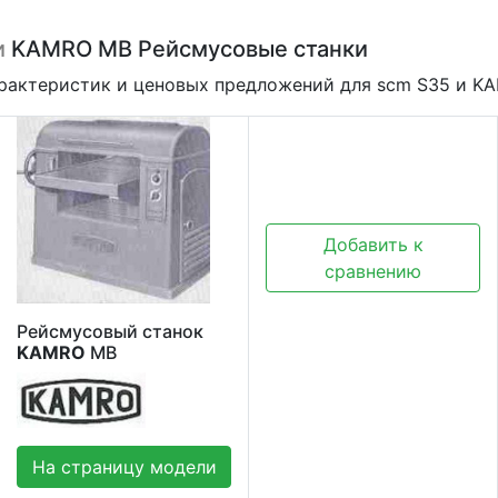
и
KAMRO MB Рейсмусовые станки
арактеристик и ценовых предложений для scm S35 и K
Добавить к
сравнению
Рейсмусовый станок
KAMRO
MB
На страницу модели