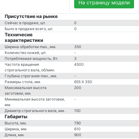
На страницу модели
Присутствие на рынке
Сейчас в продаже, шт.
0
Было в продаже всего, шт.
0
Техничесие
характеристики
Ширина обработки max., мм.
350
Количество ножей, шт.
-
Потребляемая мощность, Вт.
3
Частота вращения
4500
строгального вала, об/мин.
Глубина строгания max., мм.
-
Размеры стола, мм.
655 X 350
Максимальная высота
200
заготовки, мм.
Минимальная высота заготовки,
-
мм.
Диаметр строгального вала, мм.
150
Габариты
Высота, мм.
790
Ширина, мм.
610
Длина, мм.
900