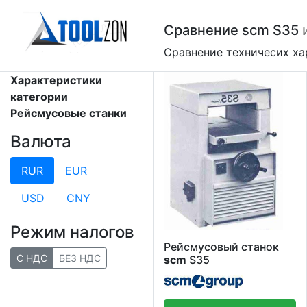
Сравнение scm S35
Сравнение техничесих х
Характеристики
категории
Рейсмусовые станки
Валюта
RUR
EUR
USD
CNY
Режим налогов
Рейсмусовый станок
С НДС
БЕЗ НДС
scm
S35