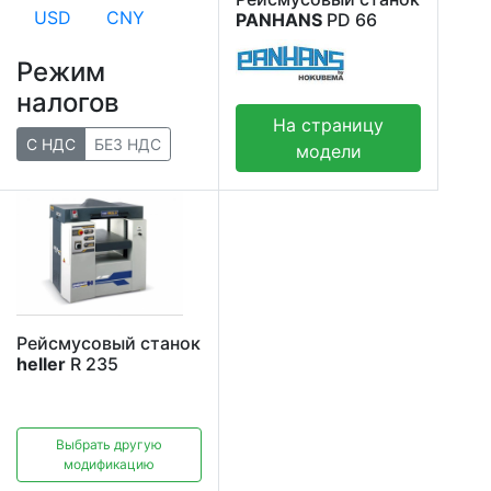
USD
CNY
PANHANS
PD 66
Режим
налогов
На страницу
С НДС
БЕЗ НДС
модели
Рейсмусовый станок
heller
R 235
Выбрать другую
модификацию