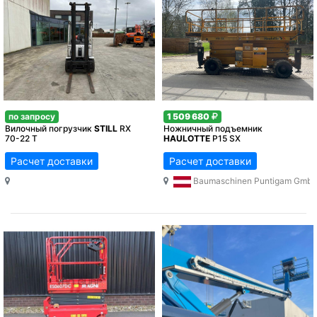
по запросу
1 509 680
Вилочный погрузчик
STILL
RX
Ножничный подъемник
70-22 T
HAULOTTE
Р15 SX
Расчет доставки
Расчет доставки
Baumaschinen Puntigam Gmb