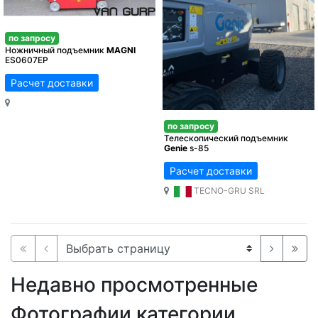
по запросу
Ножничный подъемник
MAGNI
ES0607EP
Расчет доставки
по запросу
Телескопический подъемник
Genie
s-85
Расчет доставки
TECNO-GRU SRL
Недавно просмотренные
Фотографии категории