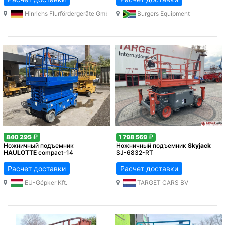
Hinrichs Flurfördergeräte GmbH u. Co KG
Burgers Equipment
840 295
1 798 569
Ножничный подъемник
Ножничный подъемник
Skyjack
HAULOTTE
compact-14
SJ-6832-RT
Расчет доставки
Расчет доставки
EU-Gépker Kft.
TARGET CARS BV