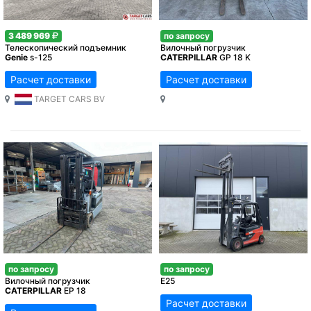
по запросу
3 489 969
Вилочный погрузчик
Телескопический подъемник
CATERPILLAR
GP 18 K
Genie
s-125
Расчет доставки
Расчет доставки
TARGET CARS BV
по запросу
по запросу
Вилочный погрузчик
E25
CATERPILLAR
EP 18
Расчет доставки