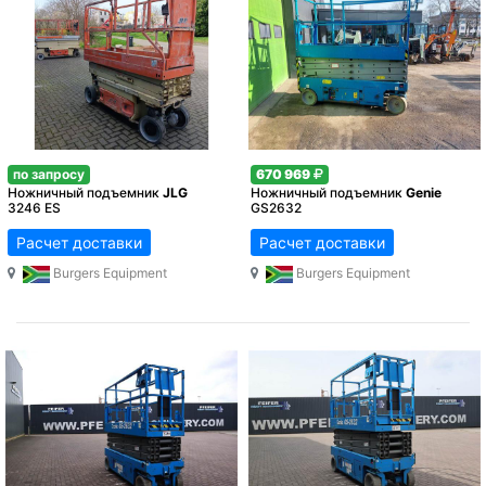
по запросу
670 969
Ножничный подъемник
JLG
Ножничный подъемник
Genie
3246 ES
GS2632
Расчет доставки
Расчет доставки
Burgers Equipment
Burgers Equipment