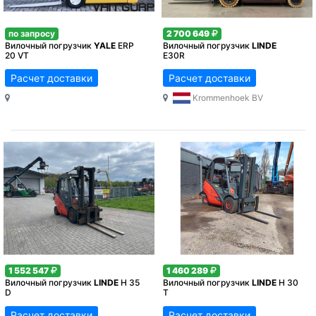
по запросу
2 700 649
Вилочный погрузчик
YALE
ERP
Вилочный погрузчик
LINDE
20 VT
E30R
Расчет доставки
Расчет доставки
Krommenhoek BV
1 552 547
1 460 289
Вилочный погрузчик
LINDE
H 35
Вилочный погрузчик
LINDE
H 30
D
T
Расчет доставки
Расчет доставки