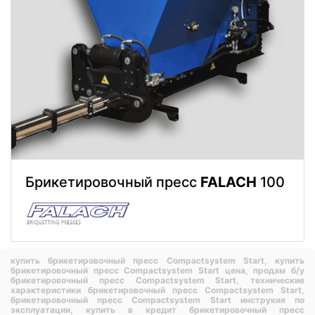
Брикетировочный пресс
FALACH
100
купить брикетировочный пресс Compactsystem Start,
купить
брикетировочный пресс Compactsystem Start цена,
продам б/у
брикетировочный пресс Compactsystem Start,
технические
характеристики брикетировочный пресс Compactsystem Start,
брикетировочный пресс Compactsystem Start инструкия по
эксплуатации,
купить в кредит брикетировочный пресс