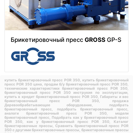
Брикетировочный пресс
GROSS
GP-S
купить брикетировочный пресс POR 350,
купить брикетировочный
пресс POR 350 цена,
продам б/у брикетировочный пресс POR 350,
технические характеристики брикетировочный пресс POR 350,
брикетировочный пресс POR 350 инструкия по эксплуатации,
купить в кредит брикетировочный пресс POR 350,
Габариты и вес
брикетировочный пресс POR 350,
продажа
Деревообрабатывающее оборудование,
подобрать
брикетировочный пресс,
подобрать брикетировочный пресс,
аналоги брикетировочный пресс POR 350,
модели
брикетировочный пресс,
Подобрать как у брикетировочный пресс
POR 350,
как у брикетировочный пресс POR 350,
Каталог
брикетировочные прессы,
Сравнить брикетировочный пресс POR
350 с другими брикетировочные прессы,
брикетировочные прессы