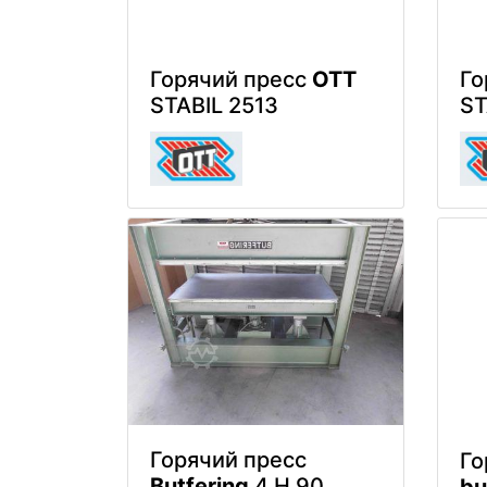
Горячий пресс
OTT
Го
STABIL 2513
ST
Горячий пресс
Го
Butfering
4 H 90