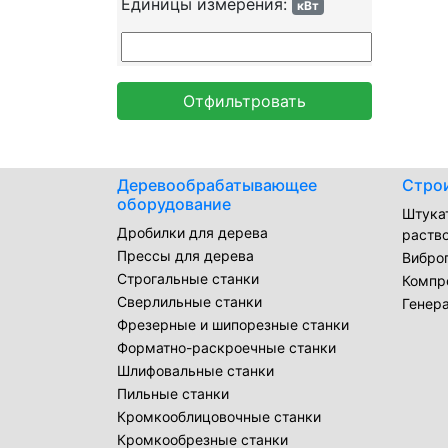
Единицы измерения:
кВт
Отфильтровать
Деревообрабатывающее
Стро
оборудование
Штука
Дробилки для дерева
раств
Прессы для дерева
Вибро
Строгальные станки
Компр
Сверлильные станки
Генер
Фрезерные и шипорезные станки
Форматно-раскроечные станки
Шлифовальные станки
Пильные станки
Кромкооблицовочные станки
Кромкообрезные станки