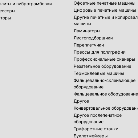
Офсетные печатные машины
плиты и вибротрамбовки
Цифровые печатные машины
ессоры
Другие печатные и копирова
аторы
машины
Ламинаторы
Листоподборщики
Переплетчики
Прессы для полиграфии
Профессиональные сканеры
Резательное оборудование
Термоклеевые машины
Фальцевально-склеивающее
оборудование
Фальцевальное оборудование
Другое
Конвертовальное оборудован
Другое послепечатное
оборудование
Трафаретные станки
Буклетмейкеры