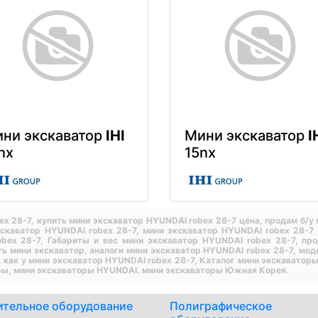
ни экскаватор
IHI
Мини экскаватор
I
nx
15nx
ex 28-7,
купить мини экскаватор HYUNDAI robex 28-7 цена,
продам б/у 
кскаватор HYUNDAI robex 28-7,
мини экскаватор HYUNDAI robex 28-7 
obex 28-7,
Габариты и вес мини экскаватор HYUNDAI robex 28-7,
про
ть мини экскаватор,
аналоги мини экскаватор HYUNDAI robex 28-7,
мод
,
как у мини экскаватор HYUNDAI robex 28-7,
Каталог мини экскаватор
ры,
мини экскаваторы HYUNDAI.
мини экскаваторы Южная Корея.
ительное оборудование
Полиграфическое