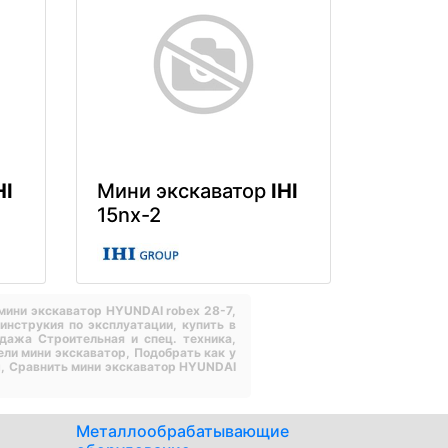
HI
Мини экскаватор
IHI
15nx-2
мини экскаватор HYUNDAI robex 28-7,
инструкия по эксплуатации,
купить в
дажа Строительная и спец. техника,
ели мини экскаватор,
Подобрать как у
ы,
Сравнить мини экскаватор HYUNDAI
Металлообрабатывающие