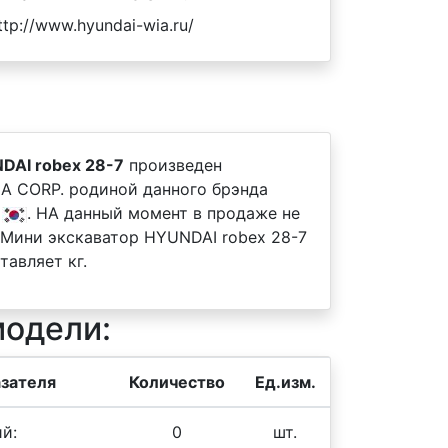
ttp://www.hyundai-wia.ru/
DAI robex 28-7
произведен
A CORP. родиной данного брэнда
я
. НА данный момент в продаже не
 Мини экскаватор HYUNDAI robex 28-7
тавляет кг.
модели:
зателя
Количество
Ед.изм.
й:
0
шт.