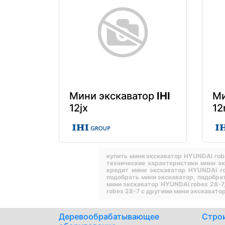
Мини экскаватор
IHI
Ми
12jx
12
купить мини экскаватор HYUNDAI rob
технические характеристики мини э
кредит мини экскаватор HYUNDAI r
подобрать мини экскаватор,
подобра
мини экскаватор HYUNDAI robex 28-7
robex 28-7 с другими мини экскавато
Деревообрабатывающее
Стро