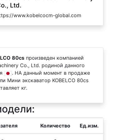
o., Ltd.
ttps://www.kobelcocm-global.com
ELCO 80cs
произведен компанией
achinery Co., Ltd. родиной данного
ия
. НА данный момент в продаже
ели Мини экскаватор KOBELCO 80cs
тавляет кг.
модели:
зателя
Количество
Ед.изм.