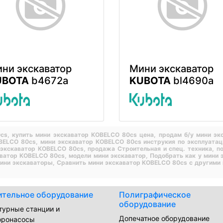
ни экскаватор
Мини экскаватор
UBOTA
b4672a
KUBOTA
bl4690a
0cs,
купить мини экскаватор KOBELCO 80cs цена,
продам б/у мини э
OBELCO 80cs,
мини экскаватор KOBELCO 80cs инструкия по эксплуата
 экскаватор KOBELCO 80cs,
продажа Строительная и спец. техника,
п
аватор KOBELCO 80cs,
модели мини экскаватор,
Подобрать как у мини
мини экскаваторы,
Сравнить мини экскаватор KOBELCO 80cs с другими
ительное оборудование
Полиграфическое
оборудование
турные станции и
Допечатное оборудование
оронасосы