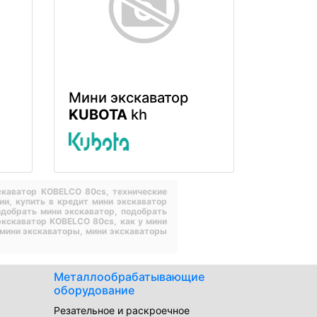
Мини экскаватор
KUBOTA
kh
кскаватор KOBELCO 80cs,
технические
ции,
купить в кредит мини экскаватор
одобрать мини экскаватор,
подобрать
 экскаватор KOBELCO 80cs,
как у мини
 мини экскаваторы,
мини экскаваторы
Металлообрабатывающие
оборудование
Резательное и раскроечное