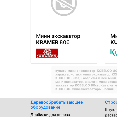
Мини экскаватор
Ми
KRAMER
806
K
купить мини экскаватор KOBELCO 8
характеристики мини экскаватор K
KOBELCO 80cs,
Габариты и вес мини
мини экскаватор,
аналоги мини экск
экскаватор KOBELCO 80cs,
Каталог 
KOBELCO.
мини экскаваторы Япония.
Деревообрабатывающее
Стро
оборудование
Штука
Дробилки для дерева
раств