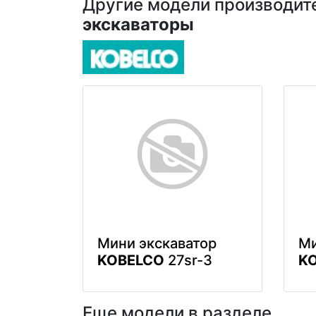
Другие модели производител
экскаваторы
Мини экскаватор
Ми
KOBELCO
27sr-3
K
Еще модели в разделе