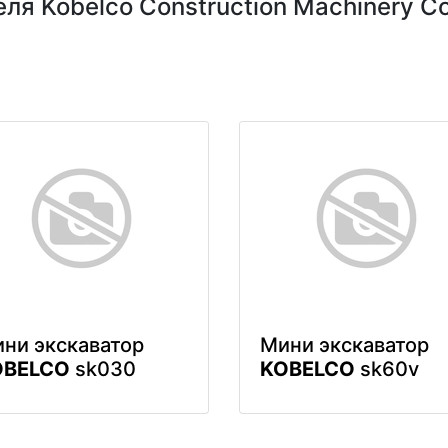
я Kobelco Construction Machinery Co.
ни экскаватор
Мини экскаватор
OBELCO
sk030
KOBELCO
sk60v