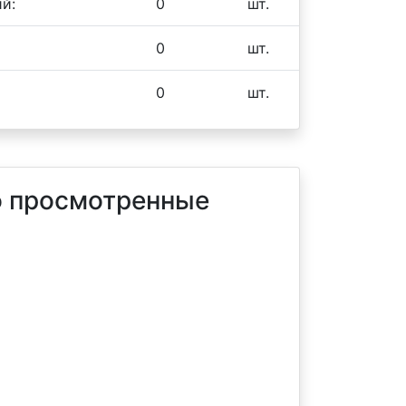
й:
0
шт.
0
шт.
0
шт.
 просмотренные