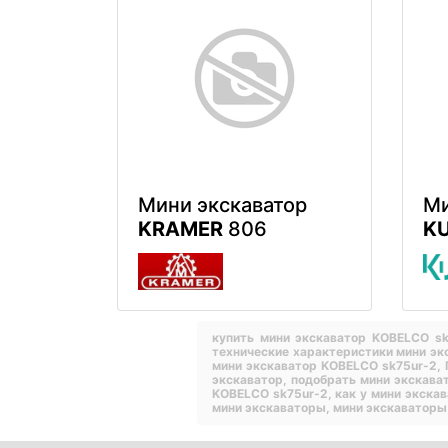
Мини экскаватор
Ми
KRAMER
806
K
купить мини экскаватор KOBELCO s
технические характеристики мини эк
мини экскаватор KOBELCO sk75ur-2,
экскаватор,
подобрать мини экскава
KOBELCO sk75ur-2,
как у мини экска
мини экскаваторы,
мини экскаваторы