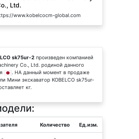
o., Ltd.
ttps://www.kobelcocm-global.com
LCO sk75ur-2
произведен компанией
achinery Co., Ltd. родиной данного
ия
. НА данный момент в продаже
ли Мини экскаватор KOBELCO sk75ur-
ставляет кг.
модели:
зателя
Количество
Ед.изм.