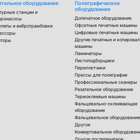
ительное оборудование
Полиграфическое
оборудование
турные станции и
Допечатное оборудование
оронасосы
Офсетные печатные машины
плиты и вибротрамбовки
Цифровые печатные машины
ессоры
Другие печатные и копирова
аторы
машины
Ламинаторы
Листоподборщики
Переплетчики
Прессы для полиграфии
Профессиональные сканеры
Резательное оборудование
Термоклеевые машины
Фальцевально-склеивающее
оборудование
Фальцевальное оборудование
Другое
Конвертовальное оборудован
Другое послепечатное