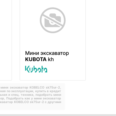
Мини экскаватор
KUBOTA
kh
 мини экскаватор KOBELCO sk75ur-2,
кия по эксплуатации,
купить в кредит
ная и спец. техника,
подобрать мини
тор,
Подобрать как у мини экскаватор
скаватор KOBELCO sk75ur-2 с другими