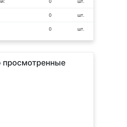
й:
0
шт.
0
шт.
0
шт.
 просмотренные