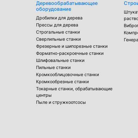
Деревообрабатывающее
Стро
оборудование
Штука
Дробилки для дерева
раств
Прессы для дерева
Вибро
Строгальные станки
Компр
Сверлильные станки
Генер
Фрезерные и шипорезные станки
Форматно-раскроечные станки
Шлифовальные станки
Пильные станки
Кромкооблицовочные станки
Кромкообрезные станки
Токарные станки, обрабатывающие
центры
Пыле и стружкоотсосы