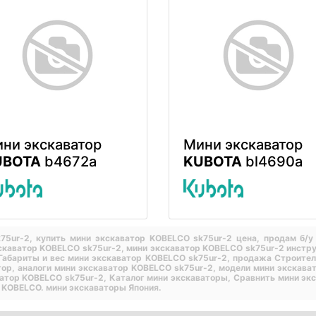
ни экскаватор
Мини экскаватор
UBOTA
b4672a
KUBOTA
bl4690a
k75ur-2,
купить мини экскаватор KOBELCO sk75ur-2 цена,
продам б/у
скаватор KOBELCO sk75ur-2,
мини экскаватор KOBELCO sk75ur-2 инстру
Габариты и вес мини экскаватор KOBELCO sk75ur-2,
продажа Строитель
тор,
аналоги мини экскаватор KOBELCO sk75ur-2,
модели мини экскава
ватор KOBELCO sk75ur-2,
Каталог мини экскаваторы,
Сравнить мини эк
 KOBELCO.
мини экскаваторы Япония.