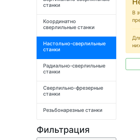
Н
станки
В 
пр
Координатно
сверлильные станки
Дл
Настольно-сверлильные
ни
станки
Радиально-сверлильные
станки
Сверлильно-фрезерные
станки
Резьбонарезные станки
Фильтрация