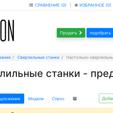
СРАВНЕНИЕ (0)
|
ИЗБРАННОЕ (
0
)
Продать
подобрать
вание
Сверлильные станки
Настольно-сверлильны
лильные станки - пре
Доба
дложения
Модели
Спрос