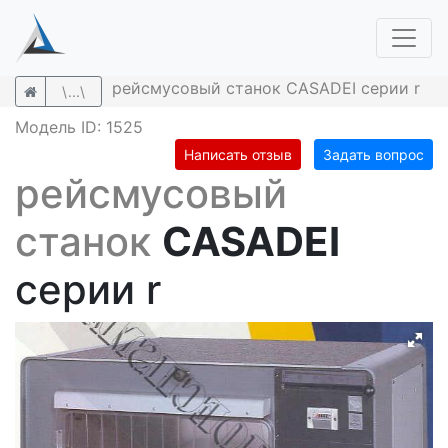
рейсмусовый станок CASADEI серии r
\...\
Модель ID: 1525
Написать отзыв
Задать вопрос
рейсмусовый
станок
CASADEI
серии r