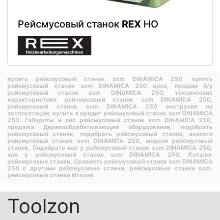
Рейсмусовый станок
REX
HO
купить рейсмусовый станок scm DINAMICA 250,
купить
рейсмусовый станок scm DINAMICA 250 цена,
продам б/у
рейсмусовый станок scm DINAMICA 250,
технические
характеристики рейсмусовый станок scm DINAMICA 250,
рейсмусовый станок scm DINAMICA 250 инструкия по
эксплуатации,
купить в кредит рейсмусовый станок scm DINAMICA
250,
Габариты и вес рейсмусовый станок scm DINAMICA 250,
продажа Деревообрабатывающее оборудование,
подобрать
рейсмусовый станок,
подобрать рейсмусовый станок,
аналоги
рейсмусовый станок scm DINAMICA 250,
модели рейсмусовый
станок,
Подобрать как у рейсмусовый станок scm DINAMICA 250,
как у рейсмусовый станок scm DINAMICA 250,
Каталог
рейсмусовые станки,
Сравнить рейсмусовый станок scm DINAMICA
250 с другими рейсмусовые станки,
рейсмусовые станки scm.
рейсмусовые станки Италия.
Toolzon