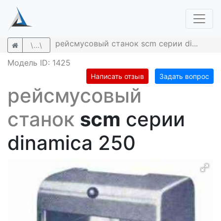
рейсмусовый станок scm серии di...
\...\
Модель ID: 1425
Написать отзыв
Задать вопрос
рейсмусовый
станок
scm
серии
dinamica 250