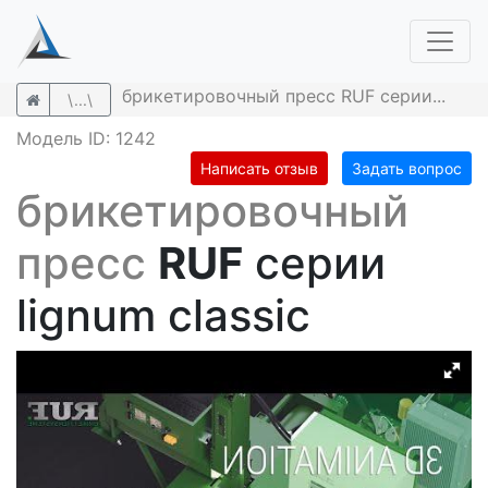
брикетировочный пресс RUF серии...
\...\
Модель ID: 1242
Написать отзыв
Задать вопрос
брикетировочный
пресс
RUF
серии
lignum classic