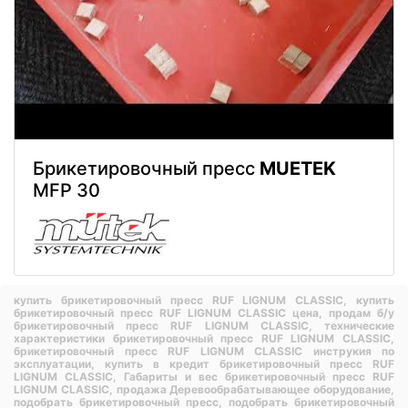
Брикетировочный пресс
MUETEK
MFP 30
купить брикетировочный пресс RUF LIGNUM CLASSIC,
купить
брикетировочный пресс RUF LIGNUM CLASSIC цена,
продам б/у
брикетировочный пресс RUF LIGNUM CLASSIC,
технические
характеристики брикетировочный пресс RUF LIGNUM CLASSIC,
брикетировочный пресс RUF LIGNUM CLASSIC инструкия по
эксплуатации,
купить в кредит брикетировочный пресс RUF
LIGNUM CLASSIC,
Габариты и вес брикетировочный пресс RUF
LIGNUM CLASSIC,
продажа Деревообрабатывающее оборудование,
подобрать брикетировочный пресс,
подобрать брикетировочный