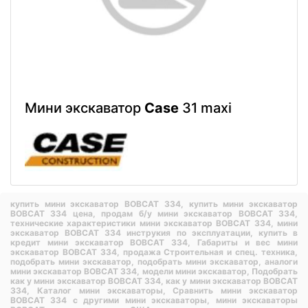
Мини экскаватор
Case
31 maxi
купить мини экскаватор BOBCAT 334,
купить мини экскаватор
BOBCAT 334 цена,
продам б/у мини экскаватор BOBCAT 334,
технические характеристики мини экскаватор BOBCAT 334,
мини
экскаватор BOBCAT 334 инструкия по эксплуатации,
купить в
кредит мини экскаватор BOBCAT 334,
Габариты и вес мини
экскаватор BOBCAT 334,
продажа Строительная и спец. техника,
подобрать мини экскаватор,
подобрать мини экскаватор,
аналоги
мини экскаватор BOBCAT 334,
модели мини экскаватор,
Подобрать
как у мини экскаватор BOBCAT 334,
как у мини экскаватор BOBCAT
334,
Каталог мини экскаваторы,
Сравнить мини экскаватор
BOBCAT 334 с другими мини экскаваторы,
мини экскаваторы