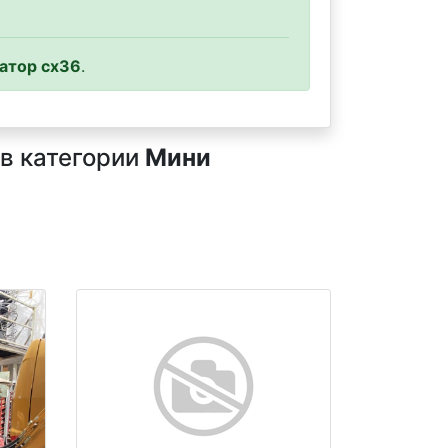
атор cx36
.
 в категории
Мини