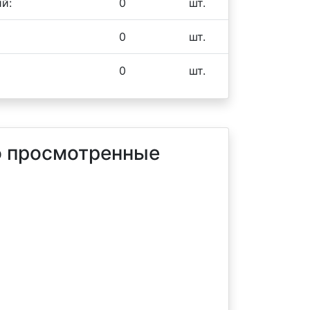
й:
0
шт.
0
шт.
0
шт.
 просмотренные