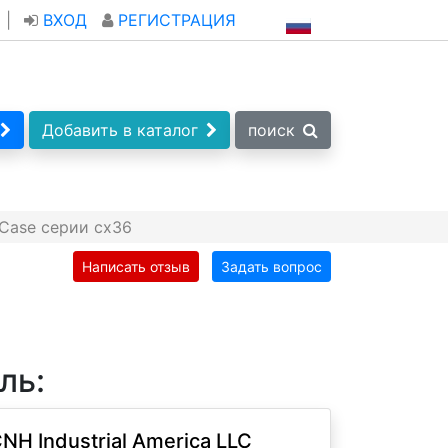
|
ВХОД
РЕГИСТРАЦИЯ
Добавить в каталог
поиск
Case серии cx36
Написать отзыв
Задать вопрос
ль:
NH Industrial America LLC