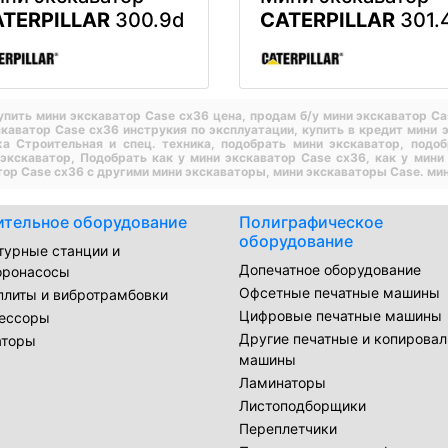
TERPILLAR
300.9d
CATERPILLAR
301.
упить мини экскаватор Case cx36 цена,
продам б/у мини экскаватор C
скаватор Case cx36 инструкия по эксплуатации,
купить в кредит мини 
а Строительная и спец. техника,
подобрать мини экскаватор,
подоб
 экскаватор,
Подобрать как у мини экскаватор Case cx36,
как у мини
тор Case cx36 с другими мини экскаваторы,
мини экскаваторы Case.
ми
ительное оборудование
Полиграфическое
оборудование
турные станции и
Допечатное оборудование
оронасосы
Офсетные печатные машины
плиты и вибротрамбовки
Цифровые печатные машины
ессоры
Другие печатные и копирова
аторы
машины
Ламинаторы
Листоподборщики
Переплетчики