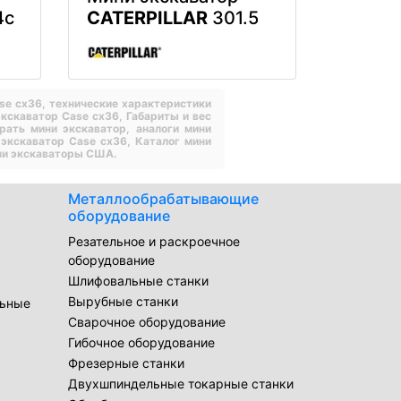
4c
CATERPILLAR
301.5
ase cx36,
технические характеристики
экскаватор Case cx36,
Габариты и вес
рать мини экскаватор,
аналоги мини
 экскаватор Case cx36,
Каталог мини
ни экскаваторы США.
Металлообрабатывающие
оборудование
Резательное и раскроечное
оборудование
Шлифовальные станки
Вырубные станки
льные
Сварочное оборудование
Гибочное оборудование
Фрезерные станки
Двухшпиндельные токарные станки