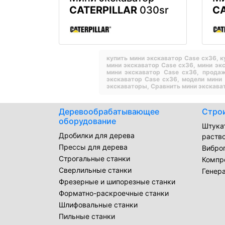
CATERPILLAR
030sr
CA
купить мини экскаватор Case cx36,
к
мини экскаватор Case cx36,
мини эк
мини экскаватор Case cx36,
продаж
экскаватор Case cx36,
модели мини
экскаваторы,
Сравнить мини экскава
Деревообрабатывающее
Стро
оборудование
Штука
Дробилки для дерева
раств
Прессы для дерева
Вибро
Строгальные станки
Компр
Сверлильные станки
Генер
Фрезерные и шипорезные станки
Форматно-раскроечные станки
Шлифовальные станки
Пильные станки