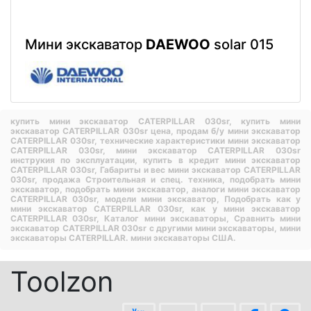
Мини экскаватор
DAEWOO
solar 015
купить мини экскаватор CATERPILLAR 030sr,
купить мини
экскаватор CATERPILLAR 030sr цена,
продам б/у мини экскаватор
CATERPILLAR 030sr,
технические характеристики мини экскаватор
CATERPILLAR 030sr,
мини экскаватор CATERPILLAR 030sr
инструкия по эксплуатации,
купить в кредит мини экскаватор
CATERPILLAR 030sr,
Габариты и вес мини экскаватор CATERPILLAR
030sr,
продажа Строительная и спец. техника,
подобрать мини
экскаватор,
подобрать мини экскаватор,
аналоги мини экскаватор
CATERPILLAR 030sr,
модели мини экскаватор,
Подобрать как у
мини экскаватор CATERPILLAR 030sr,
как у мини экскаватор
CATERPILLAR 030sr,
Каталог мини экскаваторы,
Сравнить мини
экскаватор CATERPILLAR 030sr с другими мини экскаваторы,
мини
экскаваторы CATERPILLAR.
мини экскаваторы США.
Toolzon