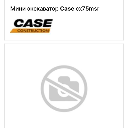
Мини экскаватор
Case
cx75msr