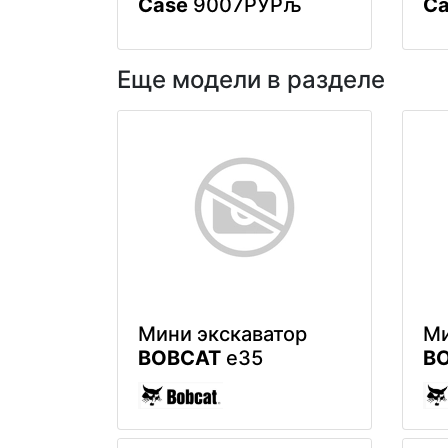
Case
9007РЎРљ
Ca
Еще модели в разделе
Мини экскаватор
Ми
BOBCAT
e35
B