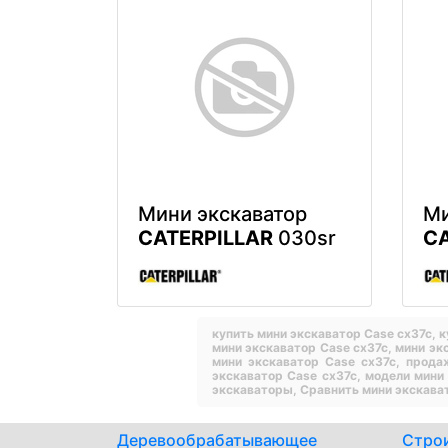
Мини экскаватор
Ми
CATERPILLAR
030sr
CA
купить мини экскаватор Case cx37c,
к
мини экскаватор Case cx37c,
мини эк
мини экскаватор Case cx37c,
прода
экскаватор Case cx37c,
модели мини
экскаваторы,
Сравнить мини экскава
Деревообрабатывающее
Стро