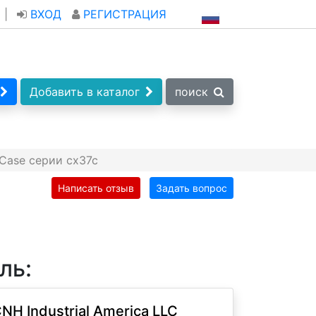
|
ВХОД
РЕГИСТРАЦИЯ
Добавить в каталог
поиск
Case серии cx37c
Написать отзыв
Задать вопрос
ль:
NH Industrial America LLC