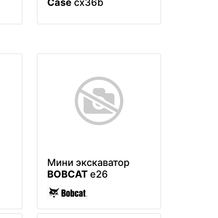
Case
cx36b
Мини экскаватор
BOBCAT
e26