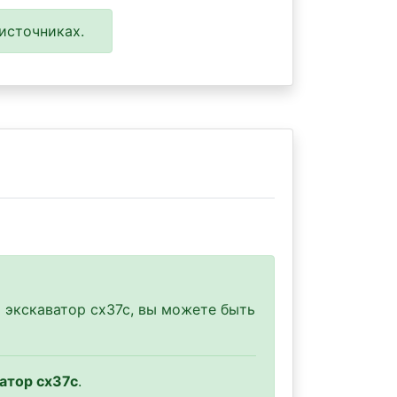
источниках.
 экскаватор cx37c, вы можете быть
атор cx37c
.