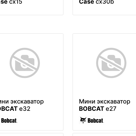
se
cx15
Case
cx30b
ни экскаватор
Мини экскаватор
OBCAT
e32
BOBCAT
e27