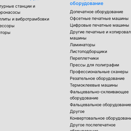
оборудование
турные станции и
Допечатное оборудование
оронасосы
Офсетные печатные машины
плиты и вибротрамбовки
Цифровые печатные машины
ессоры
Другие печатные и копирова
аторы
машины
Ламинаторы
Листоподборщики
Переплетчики
Прессы для полиграфии
Профессиональные сканеры
Резательное оборудование
Термоклеевые машины
Фальцевально-склеивающее
оборудование
Фальцевальное оборудование
Другое
Конвертовальное оборудован
Другое послепечатное
оборудование