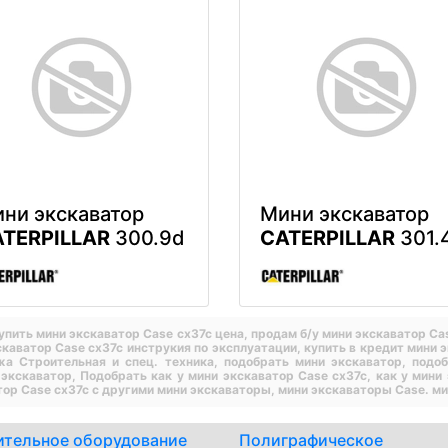
ни экскаватор
Мини экскаватор
TERPILLAR
300.9d
CATERPILLAR
301.
упить мини экскаватор Case cx37c цена,
продам б/у мини экскаватор Ca
скаватор Case cx37c инструкия по эксплуатации,
купить в кредит мини 
жа Строительная и спец. техника,
подобрать мини экскаватор,
подоб
 экскаватор,
Подобрать как у мини экскаватор Case cx37c,
как у мини
тор Case cx37c с другими мини экскаваторы,
мини экскаваторы Case.
ми
ительное оборудование
Полиграфическое