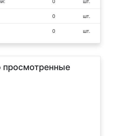
й:
0
шт.
0
шт.
0
шт.
 просмотренные