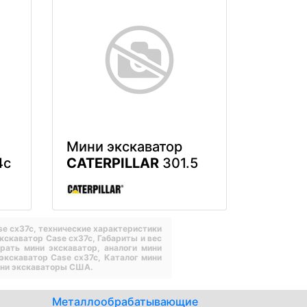
Мини экскаватор
4c
CATERPILLAR
301.5
se cx37c,
технические характеристики
экскаватор Case cx37c,
Габариты и вес
рать мини экскаватор,
аналоги мини
 экскаватор Case cx37c,
Каталог мини
ни экскаваторы США.
Металлообрабатывающие