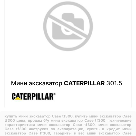
Мини экскаватор
CATERPILLAR
301.5
купить мини экскаватор Case tf300,
купить мини экскаватор Case
tf300 цена,
продам б/у мини экскаватор Case tf300,
технические
характеристики мини экскаватор Case tf300,
мини экскаватор
Case tf300 инструкия по эксплуатации,
купить в кредит мини
экскаватор Case tf300,
Габариты и вес мини экскаватор Case