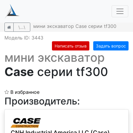
мини экскаватор Case серии tf300
\...\
Модель ID: 3443
Написать отзыв
Задать вопрос
мини экскаватор
Case
серии tf300
В избранное
Производитель:
CNH Industrial America LLC (Case)