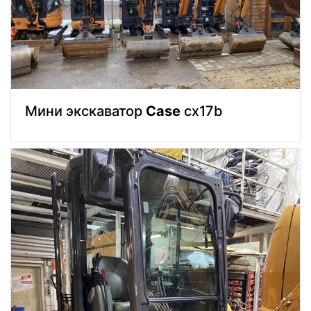
Мини экскаватор
Case
cx17b