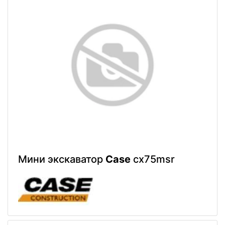
Мини экскаватор
Case
cx75msr