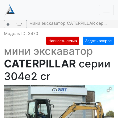
мини экскаватор CATERPILLAR сер...
\...\
Модель ID: 3470
Написать отзыв
Задать вопрос
мини экскаватор
CATERPILLAR
серии
304e2 cr