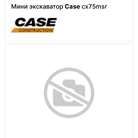
Мини экскаватор
Case
cx75msr