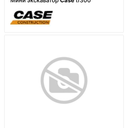
Мини экскаватор
Case
tf300