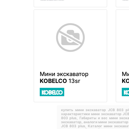
Мини экскаватор
Ми
KOBELCO
13sr
K
купить мини экскаватор JCB 803 p
характеристики мини экскаватор JCB
803 plus,
Габариты и вес мини экск
экскаватор,
аналоги мини экскаватор
JCB 803 plus,
Каталог мини экскав