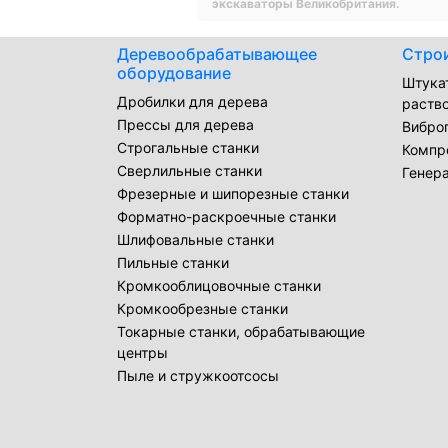
экскаваторы Великобритания.
Деревообрабатывающее
Стро
оборудование
Штука
Дробилки для дерева
раств
Прессы для дерева
Вибро
Строгальные станки
Компр
Сверлильные станки
Генер
Фрезерные и шипорезные станки
Форматно-раскроечные станки
Шлифовальные станки
Пильные станки
Кромкооблицовочные станки
Кромкообрезные станки
Токарные станки, обрабатывающие
центры
Пыле и стружкоотсосы