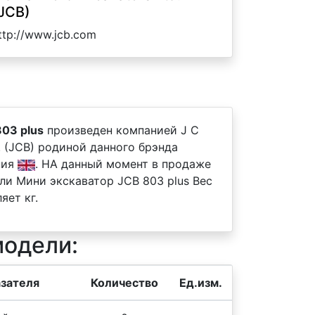
JCB)
ttp://www.jcb.com
03 plus
произведен компанией J C
. (JCB) родиной данного брэнда
ния
. НА данный момент в продаже
ли Мини экскаватор JCB 803 plus Вес
яет кг.
модели:
зателя
Количество
Ед.изм.