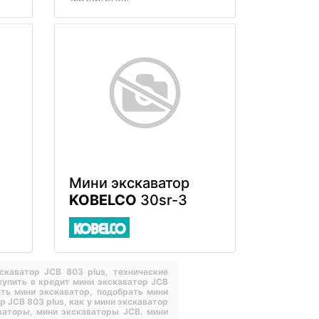
Мини экскаватор
KOBELCO
30sr-3
кскаватор JCB 803 plus,
технические
купить в кредит мини экскаватор JCB
ть мини экскаватор,
подобрать мини
р JCB 803 plus,
как у мини экскаватор
аваторы,
мини экскаваторы JCB.
мини