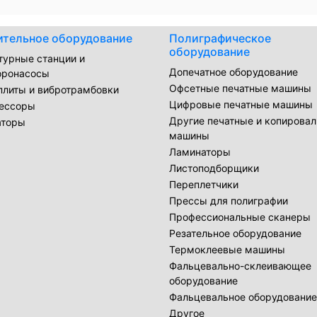
ительное оборудование
Полиграфическое
оборудование
турные станции и
Допечатное оборудование
оронасосы
Офсетные печатные машины
плиты и вибротрамбовки
Цифровые печатные машины
ессоры
Другие печатные и копирова
аторы
машины
Ламинаторы
Листоподборщики
Переплетчики
Прессы для полиграфии
Профессиональные сканеры
Резательное оборудование
Термоклеевые машины
Фальцевально-склеивающее
оборудование
Фальцевальное оборудование
Другое