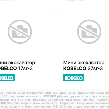
ни экскаватор
Мини экскаватор
OBELCO
17sr-3
KOBELCO
27sr-3
lus,
купить мини экскаватор JCB 803 plus цена,
продам б/у мини э
 803 plus,
мини экскаватор JCB 803 plus инструкия по эксплуатации,
аватор JCB 803 plus,
продажа Строительная и спец. техника,
подобра
 JCB 803 plus,
модели мини экскаватор,
Подобрать как у мини экскавато
аторы,
Сравнить мини экскаватор JCB 803 plus с другими мини экск