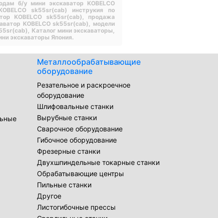
одам б/у мини экскаватор KOBELCO
KOBELCO sk55sr(cab) инструкия по
атор KOBELCO sk55sr(cab),
продажа
каватор KOBELCO sk55sr(cab),
модели
55sr(cab),
Каталог мини экскаваторы,
ини экскаваторы Япония.
Металлообрабатывающие
оборудование
Резательное и раскроечное
оборудование
Шлифовальные станки
Вырубные станки
льные
Сварочное оборудование
Гибочное оборудование
Фрезерные станки
Двухшпиндельные токарные станки
Обрабатывающие центры
Пильные станки
Другое
Листогибочные прессы