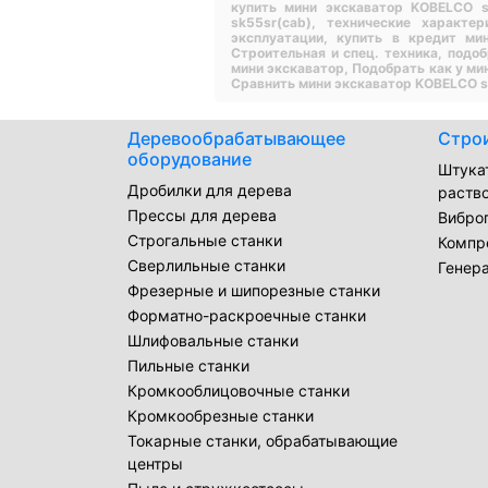
купить мини экскаватор KOBELCO s
sk55sr(cab),
технические характе
эксплуатации,
купить в кредит ми
Строительная и спец. техника,
подоб
мини экскаватор,
Подобрать как у ми
Сравнить мини экскаватор KOBELCO s
Деревообрабатывающее
Стро
оборудование
Штука
Дробилки для дерева
раств
Прессы для дерева
Вибро
Строгальные станки
Компр
Сверлильные станки
Генер
Фрезерные и шипорезные станки
Форматно-раскроечные станки
Шлифовальные станки
Пильные станки
Кромкооблицовочные станки
Кромкообрезные станки
Токарные станки, обрабатывающие
центры