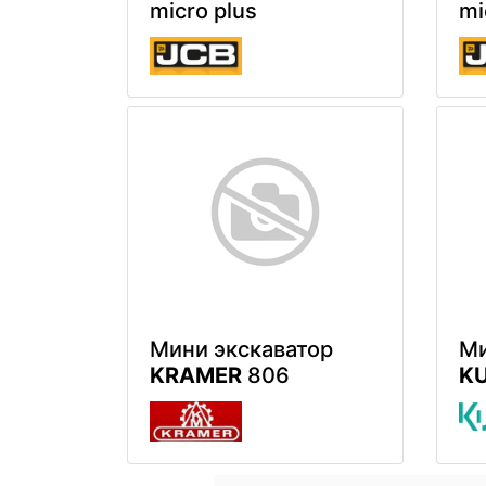
micro plus
mi
Мини экскаватор
Ми
KRAMER
806
K