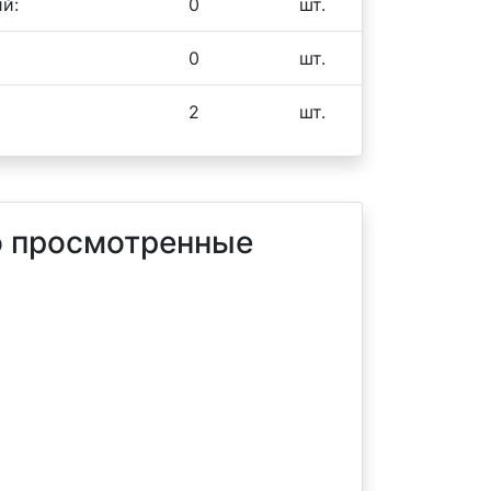
й:
0
шт.
0
шт.
2
шт.
 просмотренные