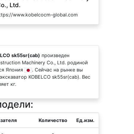
o., Ltd.
ttps://www.kobelcocm-global.com
LCO sk55sr(cab)
произведен
truction Machinery Co., Ltd. родиной
тся Япония
. Сейчас на рынке вы
экскаватор KOBELCO sk55sr(cab). Вес
яет кг.
модели:
зателя
Количество
Ед.изм.