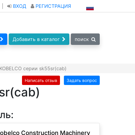
|
ВХОД
РЕГИСТРАЦИЯ
Добавить в каталог
поиск
KOBELCO серии sk55sr(cab)
Написать отзыв
Задать вопрос
sr(cab)
ль:
obelco Construction Machinery