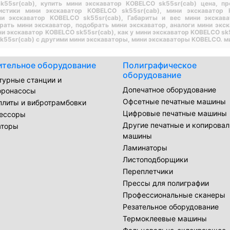
k55sr(cab),
купить мини экскаватор KOBELCO sk55sr(cab) цена,
пр
ристики мини экскаватор KOBELCO sk55sr(cab),
мини экскаватор 
ни экскаватор KOBELCO sk55sr(cab),
Габариты и вес мини экскав
рать мини экскаватор,
подобрать мини экскаватор,
аналоги мини экс
ни экскаватор KOBELCO sk55sr(cab),
как у мини экскаватор KOBELCO sk
k55sr(cab) с другими мини экскаваторы,
мини экскаваторы KOBELCO.
м
ительное оборудование
Полиграфическое
оборудование
турные станции и
Допечатное оборудование
оронасосы
Офсетные печатные машины
плиты и вибротрамбовки
Цифровые печатные машины
ессоры
Другие печатные и копирова
аторы
машины
Ламинаторы
Листоподборщики
Переплетчики
Прессы для полиграфии
Профессиональные сканеры
Резательное оборудование
Термоклеевые машины