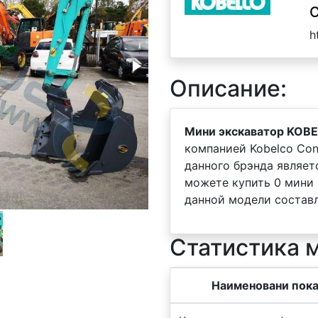
C
h
Описание:
Мини экскаватор KOBE
компанией Kobelco Cons
данного брэнда являе
можете купить 0 мини 
данной модели составл
Статистика 
Наименовани пока