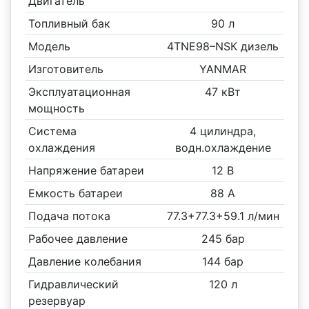
Двигатель
Топливный бак
90 л
Модель
4TNE98–NSК дизель
Изготовитель
YANMAR
Эксплуатационная
47 кВт
мощность
Система
4 цилиндра,
охлаждения
водн.охлаждение
Напряжение батареи
12 В
Емкость батареи
88 А
Подача потока
77.3+77.3+59.1 л/мин
Рабочее давление
245 бар
Давление колебания
144 бар
Гидравлический
120 л
резервуар