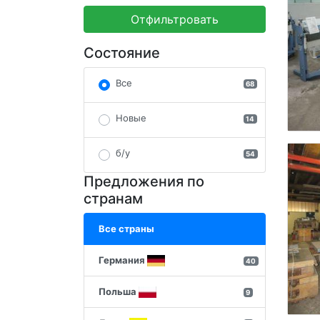
Отфильтровать
Состояние
Все
68
Новые
14
б/у
54
Предложения по
странам
Все страны
Германия
40
Польша
9