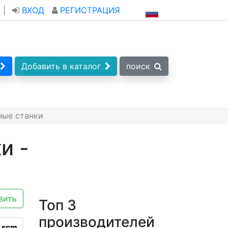
|
ВХОД
РЕГИСТРАЦИЯ
Добавить в каталог
поиск
ные станки
и -
вить
Топ 3
производителей
к
scm