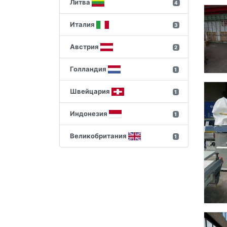
Литва
4
Италия
3
Австрия
2
Голландия
1
Швейцария
1
Индонезия
1
Великобритания
1