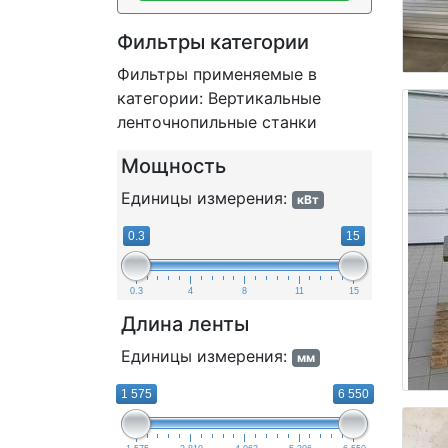
Фильтры категории
Фильтры применяемые в
категории: Вертикальные
ленточнопильные станки
Мощность
Единицы измерения:
кВт
0.3
15
0.3
4
8
11
15
Длина ленты
Единицы измерения:
мм
1 575
6 550