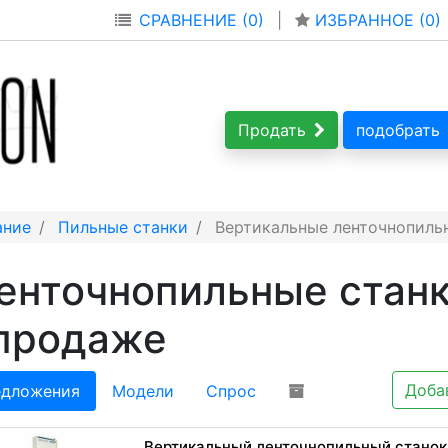
СРАВНЕНИЕ (0)
|
ИЗБРАННОЕ (
0
)
Продать
подобрать
ание
Пильные станки
Вертикальные ленточнопиль
енточнопильные станк
 продаже
Доба
дложения
Модели
Спрос
Вертикальный ленточнопильный стано