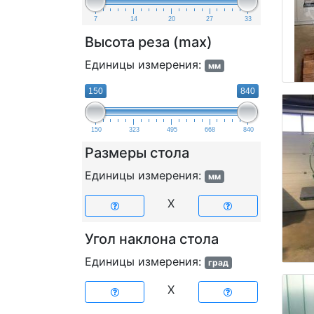
7
14
20
27
33
Высота реза (max)
Единицы измерения:
мм
150
840
150
323
495
668
840
Размеры стола
Единицы измерения:
мм
X
Угол наклона стола
Единицы измерения:
град
X