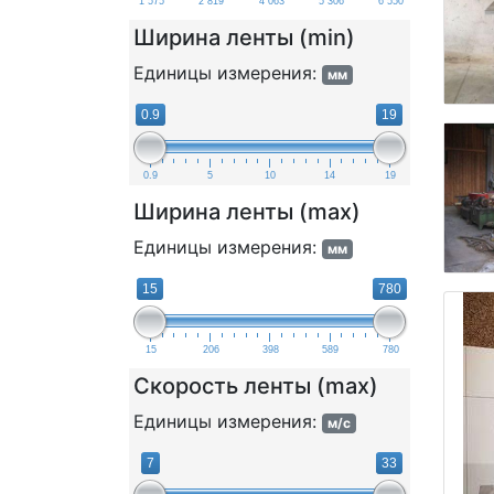
1 575
2 819
4 063
5 306
6 550
Ширина ленты (min)
Единицы измерения:
мм
0.9
19
0.9
5
10
14
19
Ширина ленты (max)
Единицы измерения:
мм
15
780
15
206
398
589
780
Скорость ленты (max)
Единицы измерения:
м/с
7
33