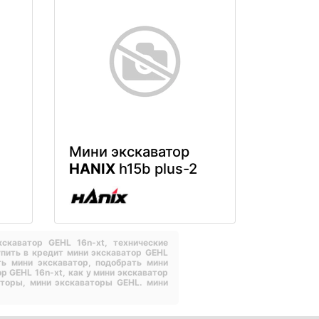
Мини экскаватор
HANIX
h15b plus-2
кскаватор GEHL 16n-xt,
технические
упить в кредит мини экскаватор GEHL
ть мини экскаватор,
подобрать мини
ор GEHL 16n-xt,
как у мини экскаватор
аторы,
мини экскаваторы GEHL.
мини