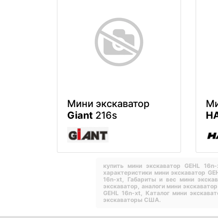
Мини экскаватор
Ми
Giant
216s
H
купить мини экскаватор GEHL 16n
характеристики мини экскаватор GE
16n-xt,
Габариты и вес мини экска
экскаватор,
аналоги мини экскаватор
GEHL 16n-xt,
Каталог мини экскава
экскаваторы США.