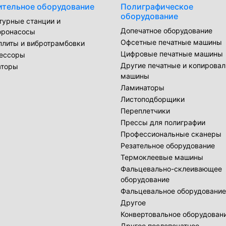
ительное оборудование
Полиграфическое
оборудование
турные станции и
Допечатное оборудование
оронасосы
Офсетные печатные машины
плиты и вибротрамбовки
Цифровые печатные машины
ессоры
Другие печатные и копирова
аторы
машины
Ламинаторы
Листоподборщики
Переплетчики
Прессы для полиграфии
Профессиональные сканеры
Резательное оборудование
Термоклеевые машины
Фальцевально-склеивающее
оборудование
Фальцевальное оборудование
Другое
Конвертовальное оборудован
Другое послепечатное