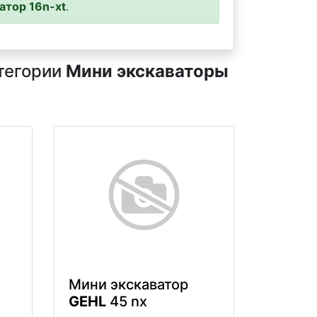
атор 16n-xt
.
атегории
Мини экскаваторы
Мини экскаватор
GEHL
45 nx