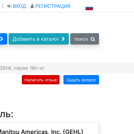
|
ВХОД
РЕГИСТРАЦИЯ
Добавить в каталог
поиск
GEHL серии 16n-xt
Написать отзыв
Задать вопрос
ль:
anitou Americas, Inc. (GEHL)