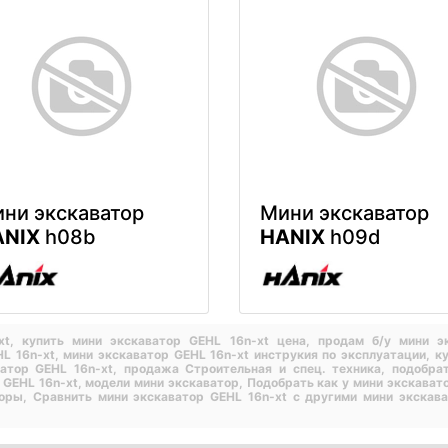
ни экскаватор
Мини экскаватор
ANIX
h08b
HANIX
h09d
-xt,
купить мини экскаватор GEHL 16n-xt цена,
продам б/у мини э
HL 16n-xt,
мини экскаватор GEHL 16n-xt инструкия по эксплуатации,
к
ватор GEHL 16n-xt,
продажа Строительная и спец. техника,
подобра
 GEHL 16n-xt,
модели мини экскаватор,
Подобрать как у мини экскават
торы,
Сравнить мини экскаватор GEHL 16n-xt с другими мини экскав