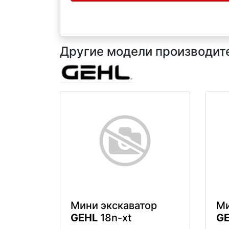
Другие модели производител
Мини экскаватор
Ми
GEHL
18n-xt
G