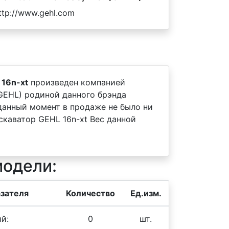
ttp://www.gehl.com
 16n-xt
произведен компанией
 (GEHL) родиной данного брэнда
 данный момент в продаже не было ни
каватор GEHL 16n-xt Вес данной
модели:
зателя
Количество
Ед.изм.
й:
0
шт.