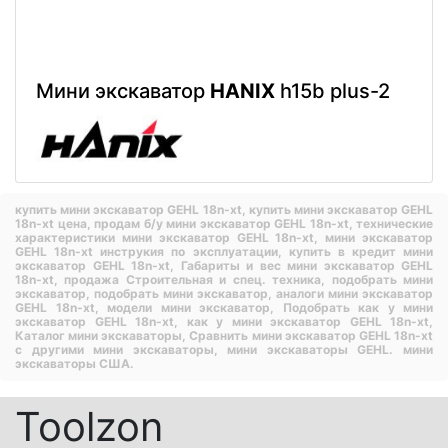
Мини экскаватор
HANIX
h15b plus-2
купить мини экскаватор GEHL 18n-xt,
купить мини экскаватор GEHL
18n-xt цена,
продам б/у мини экскаватор GEHL 18n-xt,
технические
характеристики мини экскаватор GEHL 18n-xt,
мини экскаватор
GEHL 18n-xt инструкия по эксплуатации,
купить в кредит мини
экскаватор GEHL 18n-xt,
Габариты и вес мини экскаватор GEHL
18n-xt,
продажа Строительная и спец. техника,
подобрать мини
экскаватор,
подобрать мини экскаватор,
аналоги мини экскаватор
GEHL 18n-xt,
модели мини экскаватор,
Подобрать как у мини
экскаватор GEHL 18n-xt,
как у мини экскаватор GEHL 18n-xt,
Каталог мини экскаваторы,
Сравнить мини экскаватор GEHL 18n-xt
с другими мини экскаваторы,
мини экскаваторы GEHL.
мини
экскаваторы США.
Toolzon