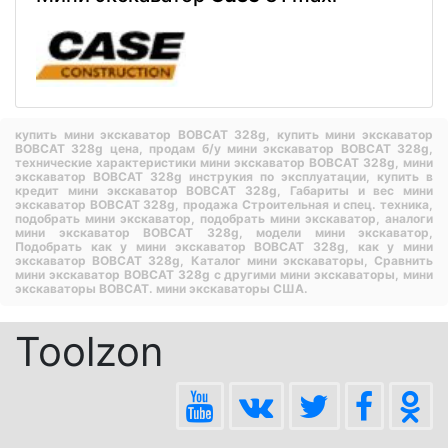
купить мини экскаватор BOBCAT 328g,
купить мини экскаватор
BOBCAT 328g цена,
продам б/у мини экскаватор BOBCAT 328g,
технические характеристики мини экскаватор BOBCAT 328g,
мини
экскаватор BOBCAT 328g инструкия по эксплуатации,
купить в
кредит мини экскаватор BOBCAT 328g,
Габариты и вес мини
экскаватор BOBCAT 328g,
продажа Строительная и спец. техника,
подобрать мини экскаватор,
подобрать мини экскаватор,
аналоги
мини экскаватор BOBCAT 328g,
модели мини экскаватор,
Подобрать как у мини экскаватор BOBCAT 328g,
как у мини
экскаватор BOBCAT 328g,
Каталог мини экскаваторы,
Сравнить
мини экскаватор BOBCAT 328g с другими мини экскаваторы,
мини
экскаваторы BOBCAT.
мини экскаваторы США.
Toolzon