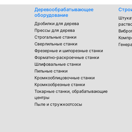
Деревообрабатывающее
Стро
оборудование
Штука
Дробилки для дерева
раств
Прессы для дерева
Вибро
Строгальные станки
Компр
Сверлильные станки
Генер
Фрезерные и шипорезные станки
Форматно-раскроечные станки
Шлифовальные станки
Пильные станки
Кромкооблицовочные станки
Кромкообрезные станки
Токарные станки, обрабатывающие
центры
Пыле и стружкоотсосы