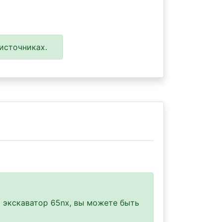
источниках.
 экскаватор 65nx, вы можете быть