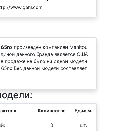
ttp://www.gehl.com
 65nx
произведен компанией Manitou
 родиной данного брэнда является США
 в продаже не было ни одной модели
 65nx Вес данной модели составляет
модели:
зателя
Количество
Ед.изм.
й:
0
шт.