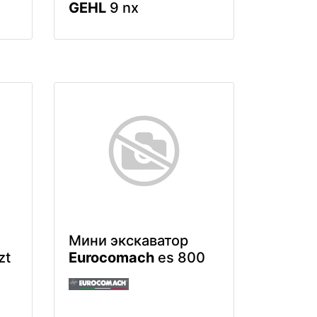
GEHL
9 nx
Мини экскаватор
zt
Eurocomach
es 800