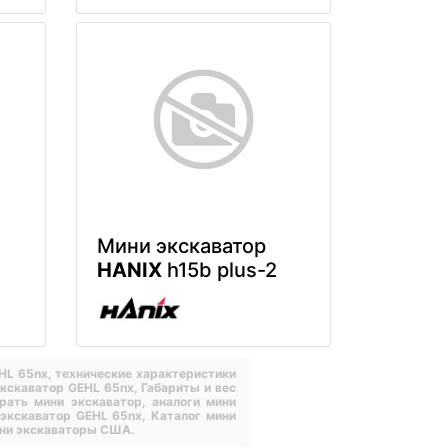
Мини экскаватор
HANIX
h15b plus-2
EHL 65nx,
технические характеристики
экскаватор GEHL 65nx,
Габариты и вес
рать мини экскаватор,
аналоги мини
 экскаватор GEHL 65nx,
Каталог мини
ни экскаваторы США.