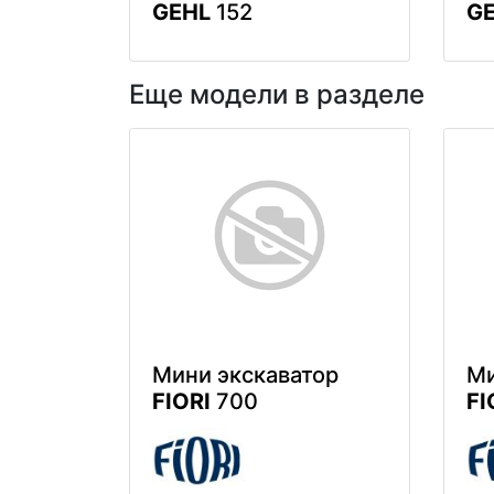
GEHL
152
G
Еще модели в разделе
Мини экскаватор
Ми
FIORI
700
FI