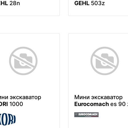
EHL
28n
GEHL
503z
ни экскаватор
Мини экскаватор
ORI
1000
Eurocomach
es 90 