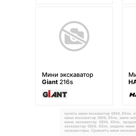
Мини экскаватор
Ми
Giant
216s
H
купить мини экскаватор GEHL 65nx,
к
мини экскаватор GEHL 65nx,
мини эк
мини экскаватор GEHL 65nx,
продаж
экскаватор GEHL 65nx,
модели мини
экскаваторы,
Сравнить мини экскава