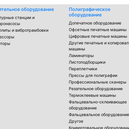
ительное оборудование
Полиграфическое
оборудование
турные станции и
Допечатное оборудование
оронасосы
Офсетные печатные машины
плиты и вибротрамбовки
Цифровые печатные машины
ессоры
Другие печатные и копирова
аторы
машины
Ламинаторы
Листоподборщики
Переплетчики
Прессы для полиграфии
Профессиональные сканеры
Резательное оборудование
Термоклеевые машины
Фальцевально-склеивающее
оборудование
Фальцевальное оборудование
Другое
Конвертовальное оборудован