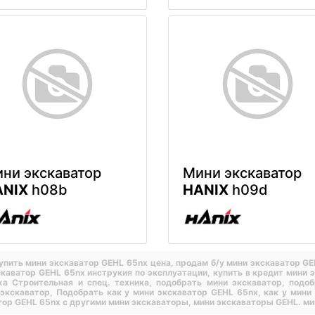
ни экскаватор
Мини экскаватор
ANIX
h08b
HANIX
h09d
упить мини экскаватор GEHL 65nx цена,
продам б/у мини экскаватор G
скаватор GEHL 65nx инструкия по эксплуатации,
купить в кредит мини 
а Строительная и спец. техника,
подобрать мини экскаватор,
подоб
 экскаватор,
Подобрать как у мини экскаватор GEHL 65nx,
как у мини
тор GEHL 65nx с другими мини экскаваторы,
мини экскаваторы GEHL.
ми